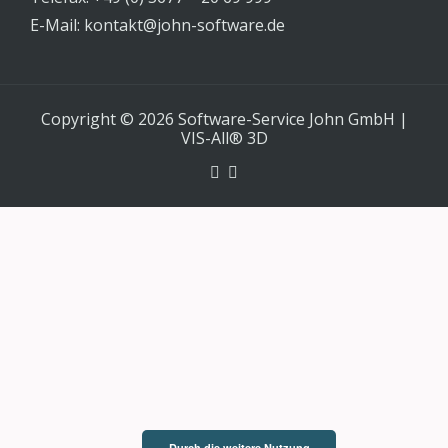
E-Mail:
kontakt@john-software.de
Copyright © 2026 Software-Service John GmbH
|
VIS-All® 3D
Durch die weitere Nutzung