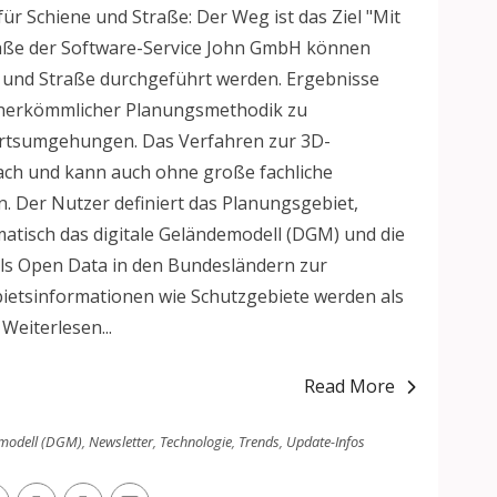
ür Schiene und Straße: Der Weg ist das Ziel "Mit
ße der Software-Service John GmbH können
 und Straße durchgeführt werden. Ergebnisse
h herkömmlicher Planungsmethodik zu
a Ortsumgehungen. Das Verfahren zur 3D-
fach und kann auch ohne große fachliche
 Der Nutzer definiert das Planungsgebiet,
atisch das digitale Geländemodell (DGM) und die
i als Open Data in den Bundesländern zur
etsinformationen wie Schutzgebiete werden als
Weiterlesen...
Read More
emodell (DGM)
,
Newsletter
,
Technologie
,
Trends
,
Update-Infos