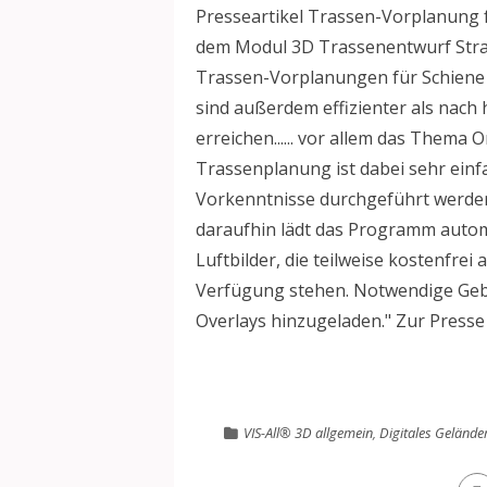
Presseartikel Trassen-Vorplanung f
dem Modul 3D Trassenentwurf Stra
Trassen-Vorplanungen für Schiene
sind außerdem effizienter als nac
erreichen...... vor allem das Them
Trassenplanung ist dabei sehr ein
Vorkenntnisse durchgeführt werden.
daraufhin lädt das Programm autom
Luftbilder, die teilweise kostenfre
Verfügung stehen. Notwendige Gebi
Overlays hinzugeladen." Zur Presse 
VIS-All® 3D allgemein
,
Digitales Geländ