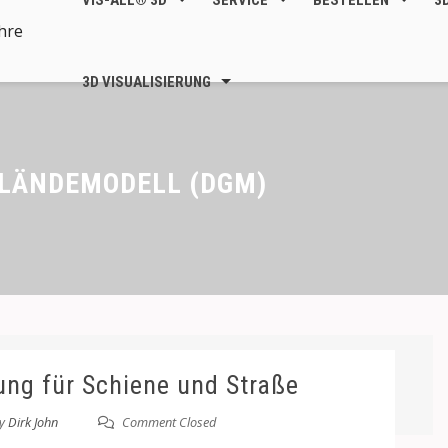
VIS-ALL® 3D
SERVICE
BESTELLEN
3
3D VISUALISIERUNG
ELÄNDEMODELL (DGM)
ng für Schiene und Straße
y
Dirk John
Comment Closed